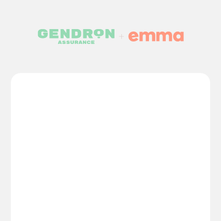
Emma s’allie à Gendron
Assurance pour alléger vos
dépenses
Pour souligner notre nouveau partenariat avec
Gendron Assurance, Emma a offert la chance de
remporter 1 000 $ d’épicerie afin d’alléger les
dépenses familiales.