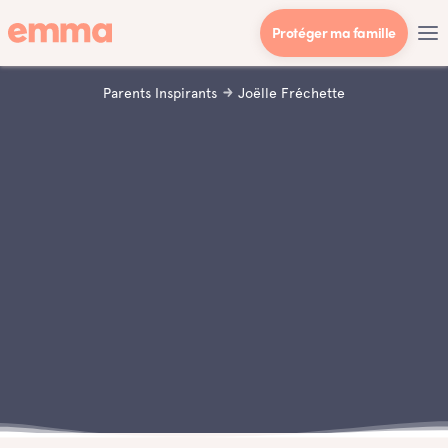
Protéger ma famille
Parents Inspirants
Joëlle Fréchette
Type de parents
Enfant(s)
Multitask 🌪
4
Instagram
Profession
@thefarmhousedream
Maman à temps plein