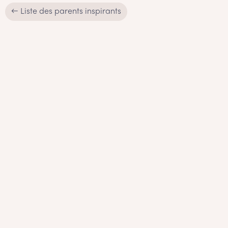
← Liste des parents inspirants
L'histoire de Joëlle Fréchette