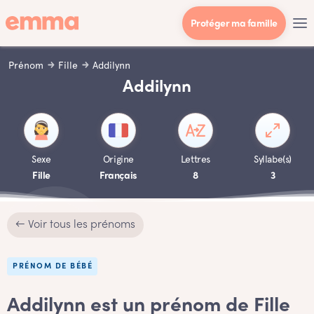
Protéger ma famille
Prénom
Fille
Addilynn
Addilynn
Sexe
Origine
Lettres
Syllabe(s)
Fille
Français
8
3
← Voir tous les prénoms
PRÉNOM DE BÉBÉ
Addilynn est un prénom de Fille