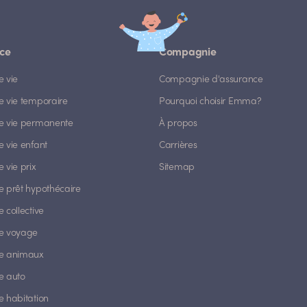
ce
Compagnie
e vie
Compagnie d'assurance
e vie temporaire
Pourquoi choisir Emma?
e vie permanente
À propos
 vie enfant
Carrières
 vie prix
Sitemap
e prêt hypothécaire
 collective
e voyage
e animaux
e auto
e habitation