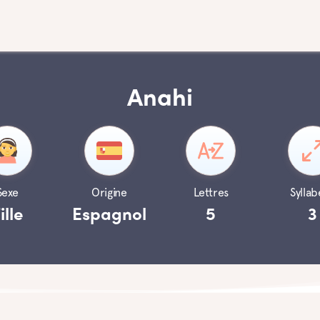
Anahi
Sexe
Origine
Lettres
Syllab
ille
Espagnol
5
3