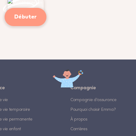
Débuter
ce
Compagnie
e vie
Compagnie d'assurance
e vie temporaire
Pourquoi choisir Emma?
e vie permanente
À propos
 vie enfant
Carrières