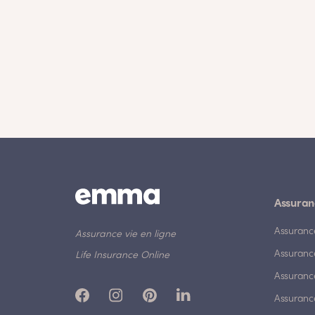
Assuran
Assuranc
Assurance vie en ligne
Assuranc
Life Insurance Online
Assuranc
Assurance