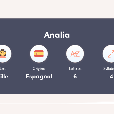
Analia
Sexe
Origine
Lettres
Syllab
ille
Espagnol
6
4