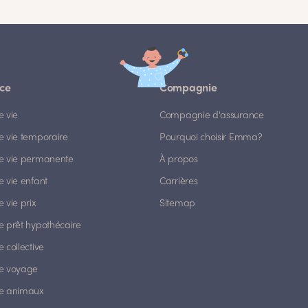
ce
Compagnie
e vie
Compagnie d'assurance
e vie temporaire
Pourquoi choisir Emma?
e vie permanente
À propos
 vie enfant
Carrières
 vie prix
Sitemap
e prêt hypothécaire
 collective
e voyage
e animaux