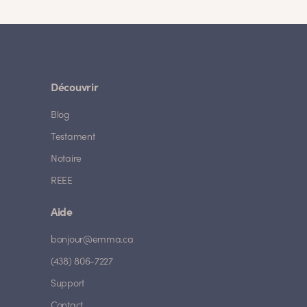
Découvrir
Blog
Testament
Notaire
REEE
Aide
bonjour@emma.ca
(438) 806-7227
Support
Contact