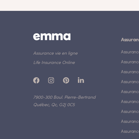
Assuran
Assuranc
Assurance vie en ligne
Assuranc
Life Insurance Online
Assuranc
Assurance
Assurance
7900-300 Boul. Pierre-Bertrand
Assuranc
Québec, Qc, G2J 0C5
Assurance
Assuranc
Assuranc