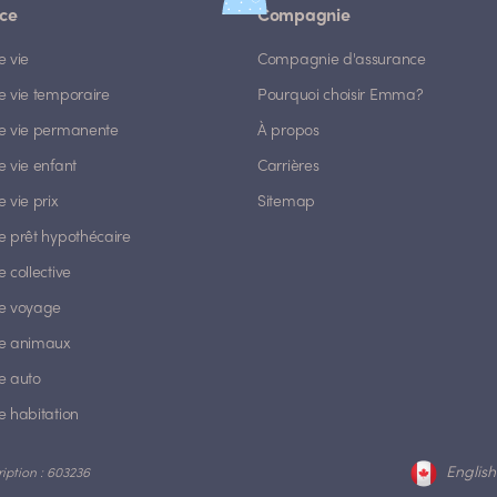
ce
Compagnie
e vie
Compagnie d'assurance
e vie temporaire
Pourquoi choisir Emma?
e vie permanente
À propos
 vie enfant
Carrières
 vie prix
Sitemap
e prêt hypothécaire
 collective
e voyage
e animaux
e auto
e habitation
English
ription : 603236