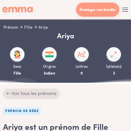
Protéger ma famille
Prénom
Fille
Ariya
Ariya
Sexe
Origine
Lettres
Syllabe(s)
Fille
Indien
5
3
← Voir tous les prénoms
PRÉNOM DE BÉBÉ
Ariya est un prénom de Fille