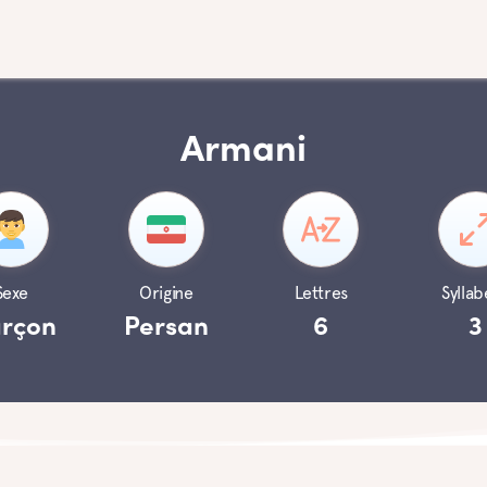
Armani
Sexe
Origine
Lettres
Syllab
rçon
Persan
6
3