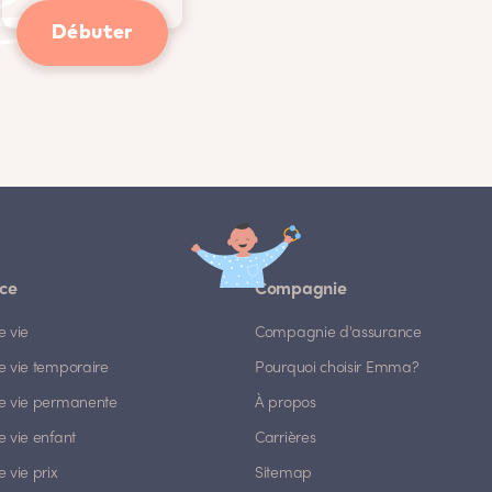
Débuter
ce
Compagnie
e vie
Compagnie d'assurance
e vie temporaire
Pourquoi choisir Emma?
e vie permanente
À propos
 vie enfant
Carrières
 vie prix
Sitemap