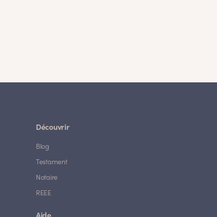
Découvrir
Blog
Testament
Notaire
REEE
Aide