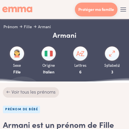
Protéger ma famille
Prénom
Fille
Armani
Armani
Sexe
Origine
Lettres
Syllabe(s)
Fille
Italien
6
3
← Voir tous les prénoms
PRÉNOM DE BÉBÉ
Armani est un prénom de Fille