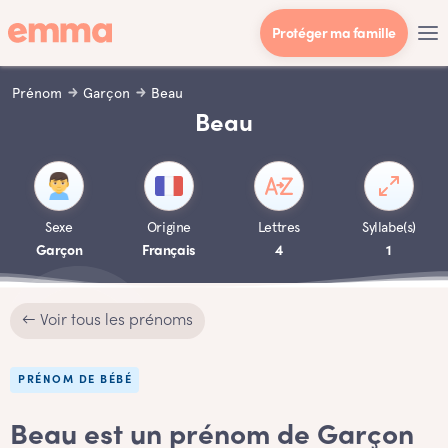
Protéger ma famille
Prénom
Garçon
Beau
Beau
Sexe
Origine
Lettres
Syllabe(s)
Garçon
Français
4
1
← Voir tous les prénoms
PRÉNOM DE BÉBÉ
Beau est un prénom de Garçon