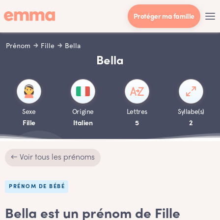
Protéger ma famille
Prénom
Fille
Bella
Bella
Sexe
Origine
Lettres
Syllabe(s)
Fille
Italien
5
2
← Voir tous les prénoms
PRÉNOM DE BÉBÉ
Bella est un prénom de Fille