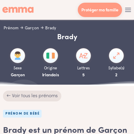
Protéger ma famille
Prénom
Garçon
Brady
Brady
Sexe
Origine
Lettres
Syllabe(s)
Garçon
Irlandais
5
2
← Voir tous les prénoms
PRÉNOM DE BÉBÉ
Brady est un prénom de Garçon