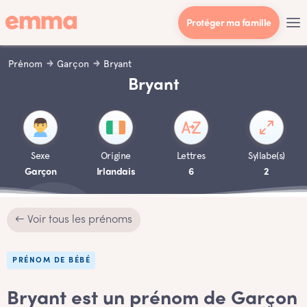
Protéger ma famille
Prénom
Garçon
Bryant
Bryant
Sexe
Origine
Lettres
Syllabe(s)
Garçon
Irlandais
6
2
← Voir tous les prénoms
PRÉNOM DE BÉBÉ
Bryant est un prénom de Garçon