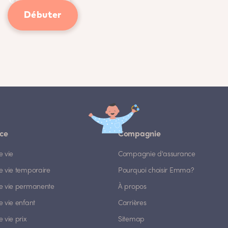
Débuter
ce
Compagnie
e vie
Compagnie d'assurance
e vie temporaire
Pourquoi choisir Emma?
e vie permanente
À propos
 vie enfant
Carrières
 vie prix
Sitemap