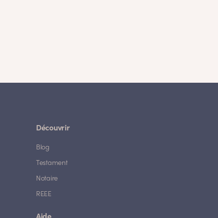
Découvrir
Blog
Testament
Notaire
REEE
Aide