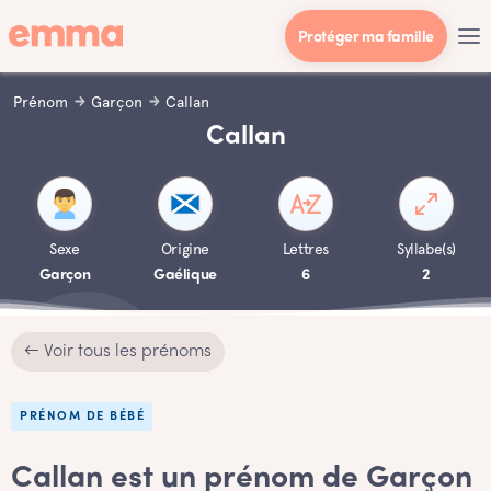
Protéger ma famille
Prénom
Garçon
Callan
Callan
Sexe
Origine
Lettres
Syllabe(s)
Garçon
Gaélique
6
2
← Voir tous les prénoms
PRÉNOM DE BÉBÉ
Callan est un prénom de Garçon