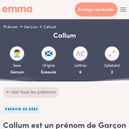
Protéger ma famille
Prénom
Garçon
Callum
Callum
Sexe
Origine
Lettres
Syllabe(s)
Garçon
Écossais
6
2
← Voir tous les prénoms
PRÉNOM DE BÉBÉ
Callum est un prénom de Garçon