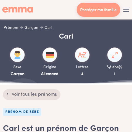
Protéger ma famille
Prénom
Garçon
Carl
Carl
Sexe
Origine
Lettres
Syllabe(s)
Garçon
Allemand
4
1
← Voir tous les prénoms
PRÉNOM DE BÉBÉ
Carl est un prénom de Garçon