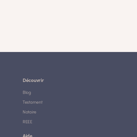
Découvrir
Blog
Testament
Notaire
REEE
Aide