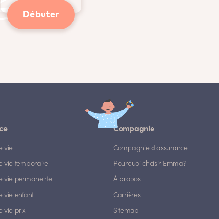
Débuter
ce
Compagnie
e vie
Compagnie d'assurance
e vie temporaire
Pourquoi choisir Emma?
e vie permanente
À propos
 vie enfant
Carrières
 vie prix
Sitemap