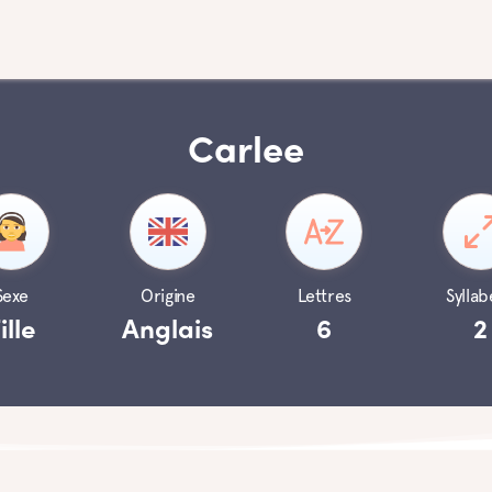
Carlee
Sexe
Origine
Lettres
Syllab
ille
Anglais
6
2