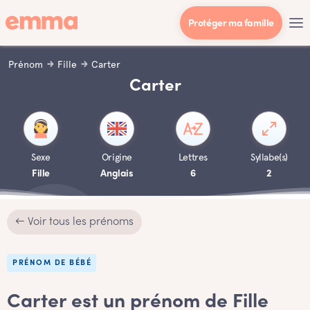
Protéger ma famille
Prénom
Fille
Carter
Carter
Sexe
Origine
Lettres
Syllabe(s)
Fille
Anglais
6
2
← Voir tous les prénoms
PRÉNOM DE BÉBÉ
Carter est un prénom de Fille