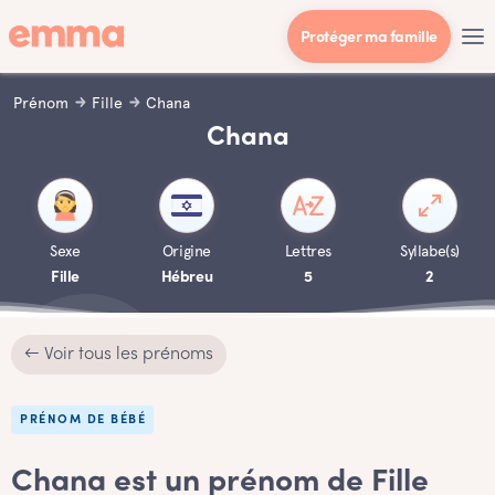
Protéger ma famille
Prénom
Fille
Chana
Chana
Sexe
Origine
Lettres
Syllabe(s)
Fille
Hébreu
5
2
← Voir tous les prénoms
PRÉNOM DE BÉBÉ
Chana est un prénom de Fille