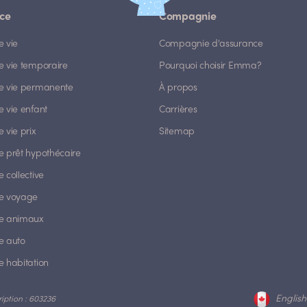
ce
Compagnie
e vie
Compagnie d'assurance
e vie temporaire
Pourquoi choisir Emma?
e vie permanente
À propos
 vie enfant
Carrières
 vie prix
Sitemap
e prêt hypothécaire
 collective
e voyage
e animaux
e auto
e habitation
English
ription : 603236