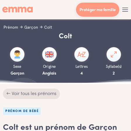
Protéger ma famille
Prénom
Garçon
Colt
Colt
Sexe
Origine
Lettres
Syllabe(s)
Garçon
Anglais
4
2
← Voir tous les prénoms
PRÉNOM DE BÉBÉ
Colt est un prénom de Garçon