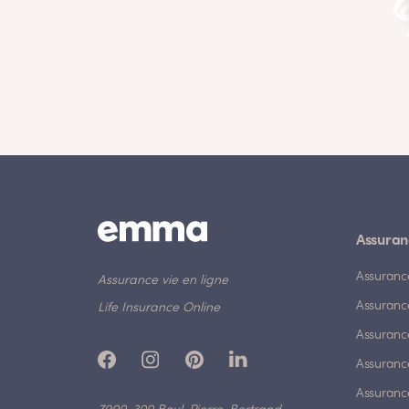
Assuran
Assuranc
Assurance vie en ligne
Assuranc
Life Insurance Online
Assuranc
Assurance
Assurance