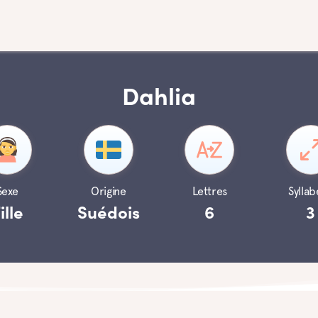
Dahlia
Sexe
Origine
Lettres
Syllab
ille
Suédois
6
3