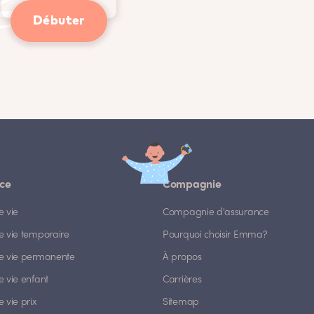
Débuter
ce
Compagnie
e vie
Compagnie d'assurance
e vie temporaire
Pourquoi choisir Emma?
e vie permanente
À propos
 vie enfant
Carrières
 vie prix
Sitemap