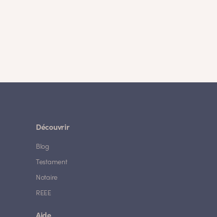
Découvrir
Blog
Testament
Notaire
REEE
Aide