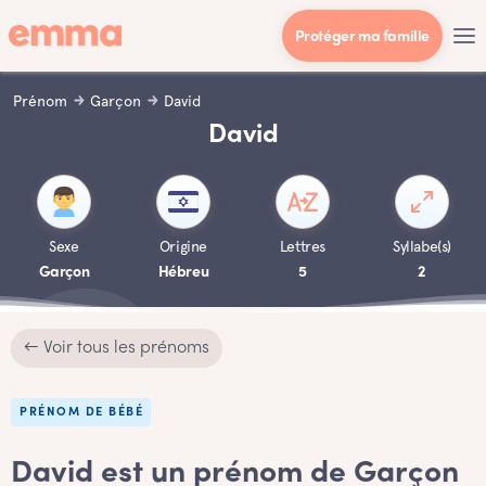
Protéger ma famille
Prénom
Garçon
David
David
Sexe
Origine
Lettres
Syllabe(s)
Garçon
Hébreu
5
2
← Voir tous les prénoms
PRÉNOM DE BÉBÉ
David est un prénom de Garçon