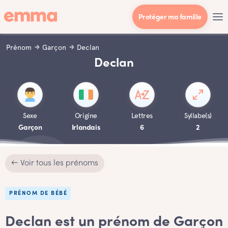
Protéger ma famille
Prénom
Garçon
Declan
Declan
Sexe
Origine
Lettres
Syllabe(s)
Garçon
Irlandais
6
2
← Voir tous les prénoms
PRÉNOM DE BÉBÉ
Declan est un prénom de Garçon