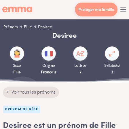
Protéger ma famille
Prénom
Fille
Desiree
Desiree
Sexe
Origine
Lettres
Syllabe(s)
Fille
Français
7
3
← Voir tous les prénoms
PRÉNOM DE BÉBÉ
Desiree est un prénom de Fille