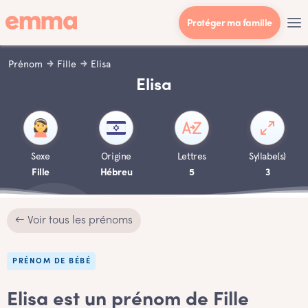
Protéger ma famille
Prénom
Fille
Elisa
Elisa
Sexe
Origine
Lettres
Syllabe(s)
Fille
Hébreu
5
3
← Voir tous les prénoms
PRÉNOM DE BÉBÉ
Elisa est un prénom de Fille