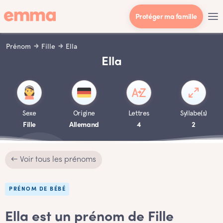
Protéger ma famille
Prénom
Fille
Ella
Ella
Sexe
Origine
Lettres
Syllabe(s)
Fille
Allemand
4
2
← Voir tous les prénoms
PRÉNOM DE BÉBÉ
Ella est un prénom de Fille