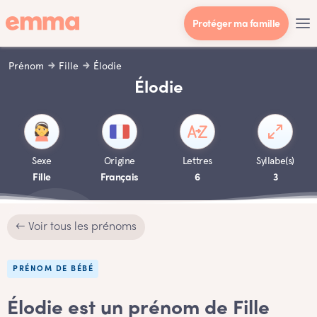
Protéger ma famille
Prénom
Fille
Élodie
Élodie
Sexe
Origine
Lettres
Syllabe(s)
Fille
Français
6
3
← Voir tous les prénoms
PRÉNOM DE BÉBÉ
Élodie est un prénom de Fille