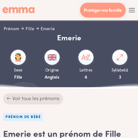
Protéger ma famille
Prénom
Fille
Emerie
Emerie
Sexe
Origine
Lettres
Syllabe(s)
Fille
Anglais
6
3
← Voir tous les prénoms
PRÉNOM DE BÉBÉ
Emerie est un prénom de Fille