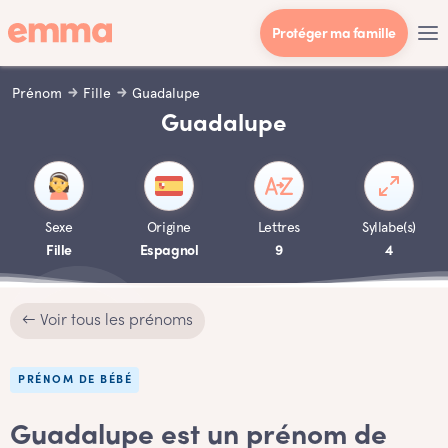
Protéger ma famille
Prénom
Fille
Guadalupe
Guadalupe
Sexe
Origine
Lettres
Syllabe(s)
Fille
Espagnol
9
4
← Voir tous les prénoms
PRÉNOM DE BÉBÉ
Guadalupe est un prénom de