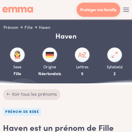
Protéger ma famille
Prénom
Fille
Haven
Haven
Sexe
Origine
Lettres
Syllabe(s)
Fille
Néerlandais
5
2
← Voir tous les prénoms
PRÉNOM DE BÉBÉ
Haven est un prénom de Fille