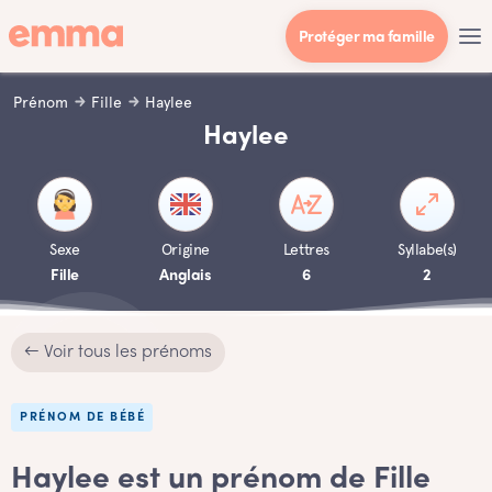
Protéger ma famille
Prénom
Fille
Haylee
Haylee
Sexe
Origine
Lettres
Syllabe(s)
Fille
Anglais
6
2
← Voir tous les prénoms
PRÉNOM DE BÉBÉ
Haylee est un prénom de Fille