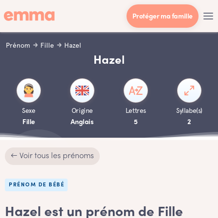
Protéger ma famille
Prénom
Fille
Hazel
Hazel
Sexe
Origine
Lettres
Syllabe(s)
Fille
Anglais
5
2
← Voir tous les prénoms
PRÉNOM DE BÉBÉ
Hazel est un prénom de Fille