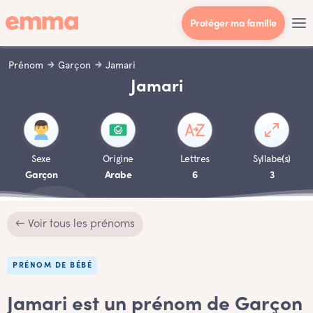
Protéger ma famille
Prénom
Garçon
Jamari
Jamari
Sexe
Origine
Lettres
Syllabe(s)
Garçon
Arabe
6
3
← Voir tous les prénoms
PRÉNOM DE BÉBÉ
Jamari est un prénom de Garçon