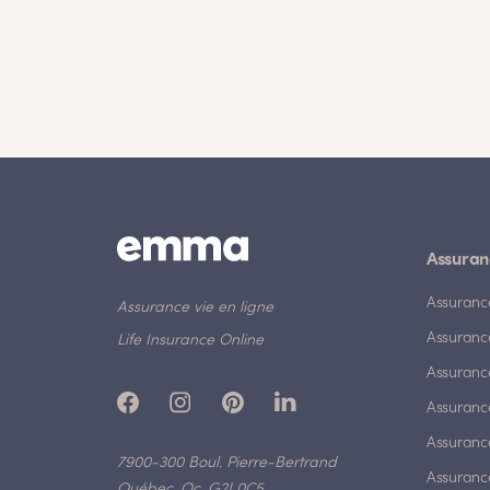
Assuran
Assuranc
Assurance vie en ligne
Assuranc
Life Insurance Online
Assuranc
Assurance
Assurance
7900-300 Boul. Pierre-Bertrand
Assuranc
Québec, Qc, G2J 0C5