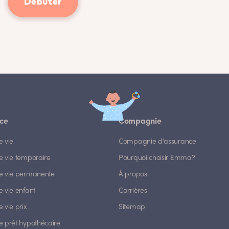
Débuter
ce
Compagnie
e vie
Compagnie d'assurance
e vie temporaire
Pourquoi choisir Emma?
e vie permanente
À propos
 vie enfant
Carrières
 vie prix
Sitemap
e prêt hypothécaire