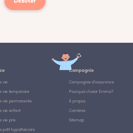
Débuter
ce
Compagnie
e vie
Compagnie d'assurance
e vie temporaire
Pourquoi choisir Emma?
e vie permanente
À propos
 vie enfant
Carrières
 vie prix
Sitemap
e prêt hypothécaire