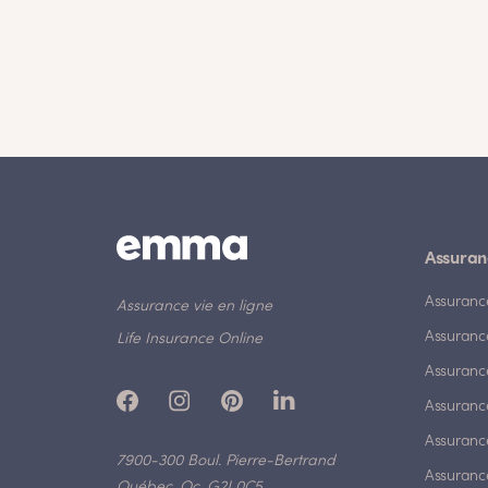
Assuran
Assuranc
Assurance vie en ligne
Assuranc
Life Insurance Online
Assuranc
Assurance
Assurance
7900-300 Boul. Pierre-Bertrand
Assuranc
Québec, Qc, G2J 0C5