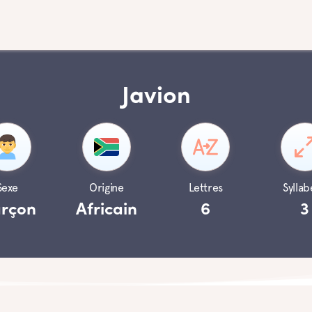
Javion
Sexe
Origine
Lettres
Syllab
rçon
Africain
6
3