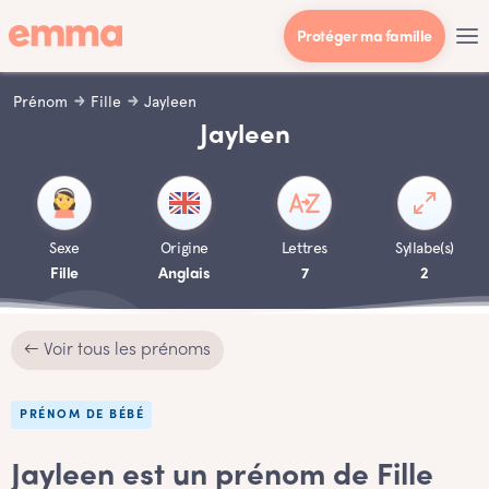
Protéger ma famille
Prénom
Fille
Jayleen
Jayleen
Sexe
Origine
Lettres
Syllabe(s)
Fille
Anglais
7
2
← Voir tous les prénoms
PRÉNOM DE BÉBÉ
Jayleen est un prénom de Fille