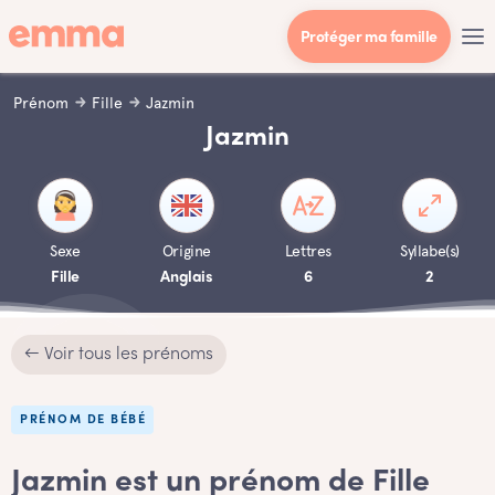
Protéger ma famille
Prénom
Fille
Jazmin
Jazmin
Sexe
Origine
Lettres
Syllabe(s)
Fille
Anglais
6
2
← Voir tous les prénoms
PRÉNOM DE BÉBÉ
Jazmin est un prénom de Fille