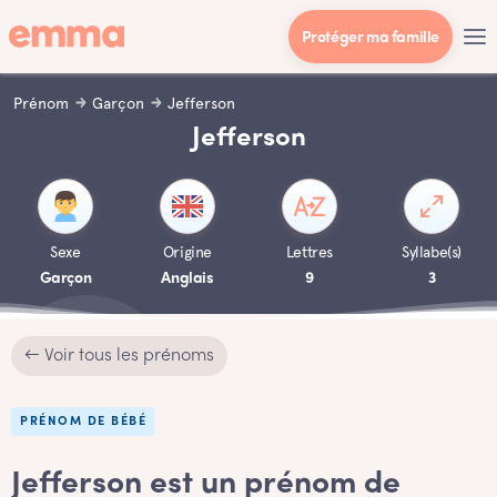
Protéger ma famille
Prénom
Garçon
Jefferson
Jefferson
Sexe
Origine
Lettres
Syllabe(s)
Garçon
Anglais
9
3
← Voir tous les prénoms
PRÉNOM DE BÉBÉ
Jefferson est un prénom de