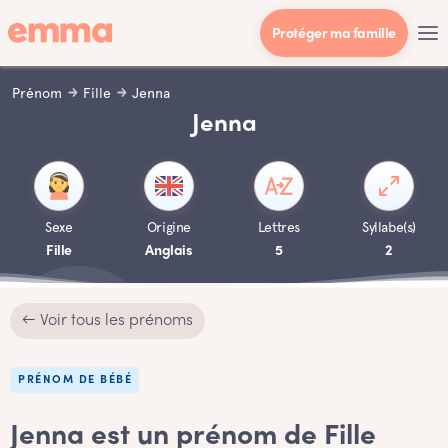
Protéger ma famille
Prénom
Fille
Jenna
Jenna
Sexe
Origine
Lettres
Syllabe(s)
Fille
Anglais
5
2
← Voir tous les prénoms
PRÉNOM DE BÉBÉ
Jenna est un prénom de Fille