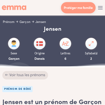
Protéger ma famille
Prénom
Garçon
Jensen
Jensen
Sexe
Origine
Lettres
Syllabe(s)
Garçon
Danois
6
2
← Voir tous les prénoms
PRÉNOM DE BÉBÉ
Jensen est un prénom de Garçon