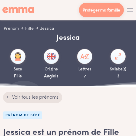
Protéger ma famille
Prénom
Fille
Jessica
Jessica
Sexe
Origine
Lettres
Syllabe(s)
Fille
Anglais
7
3
← Voir tous les prénoms
PRÉNOM DE BÉBÉ
Jessica est un prénom de Fille