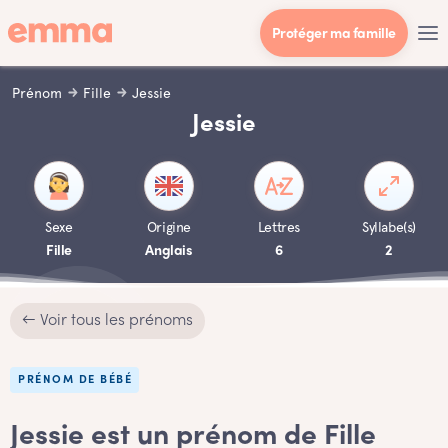
Protéger ma famille
Prénom
Fille
Jessie
Jessie
Sexe
Origine
Lettres
Syllabe(s)
Fille
Anglais
6
2
← Voir tous les prénoms
PRÉNOM DE BÉBÉ
Jessie est un prénom de Fille