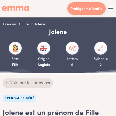
Protéger ma famille
Prénom
Fille
Jolene
Jolene
Sexe
Origine
Lettres
Syllabe(s)
Fille
Anglais
6
2
← Voir tous les prénoms
PRÉNOM DE BÉBÉ
Jolene est un prénom de Fille