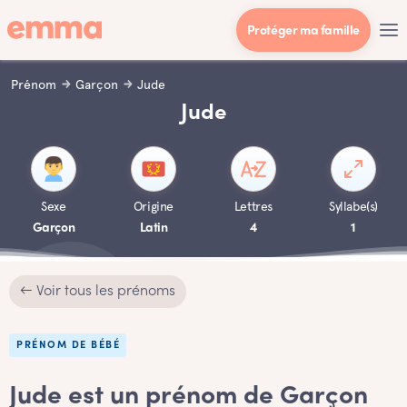
Protéger ma famille
Prénom
Garçon
Jude
Jude
Sexe
Origine
Lettres
Syllabe(s)
Garçon
Latin
4
1
← Voir tous les prénoms
PRÉNOM DE BÉBÉ
Jude est un prénom de Garçon