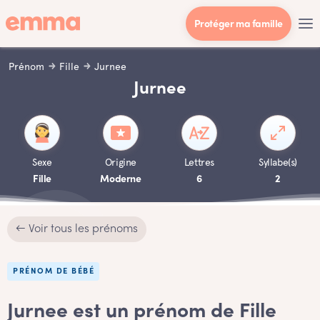
Protéger ma famille
Prénom
Fille
Jurnee
Jurnee
Sexe
Origine
Lettres
Syllabe(s)
Fille
Moderne
6
2
← Voir tous les prénoms
PRÉNOM DE BÉBÉ
Jurnee est un prénom de Fille