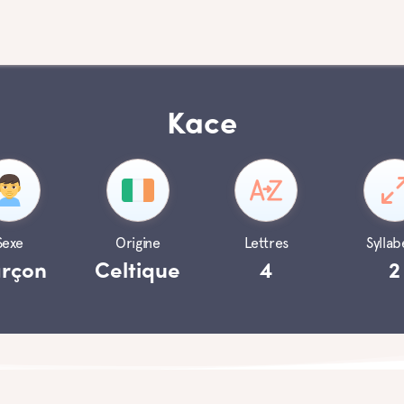
Kace
Sexe
Origine
Lettres
Syllab
rçon
Celtique
4
2