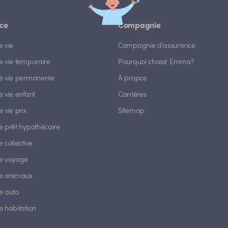
ce
Compagnie
e vie
Compagnie d'assurance
e vie temporaire
Pourquoi choisir Emma?
e vie permanente
À propos
 vie enfant
Carrières
 vie prix
Sitemap
e prêt hypothécaire
 collective
e voyage
e animaux
e auto
e habitation