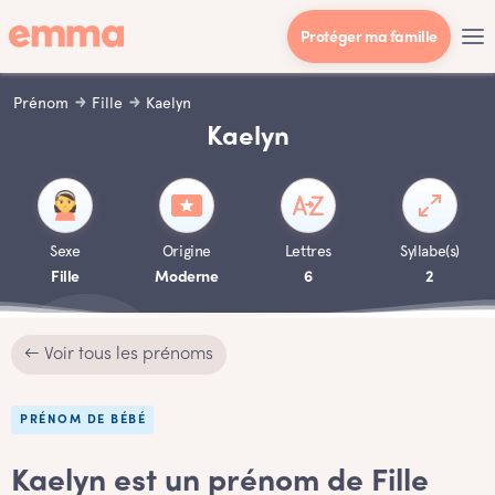
Protéger ma famille
Prénom
Fille
Kaelyn
Kaelyn
Sexe
Origine
Lettres
Syllabe(s)
Fille
Moderne
6
2
← Voir tous les prénoms
PRÉNOM DE BÉBÉ
Kaelyn est un prénom de Fille